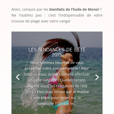
Alors, conquis par les
bienfaits de l’huile de Monoï
?
Ne l’oubliez pas : c’est l’indispensable de votre
trousse de plage avec votre canga!
LES TENDANCES DE L’ÉTÉ
2015
Nous sommes heureux de vous
présenter notre premier article ! Pour
celui-ci, nous avons souhaité effectuer
un petit sondage : Quelles seront,
d’après-vous, les tendances de l’été
2015 ? Etes-vous tentée par le maillot
une pièce pour miser sur la
simplicité ? Ou par le...