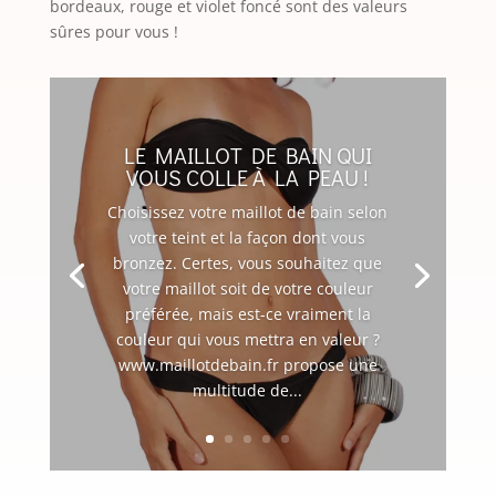
bordeaux, rouge et violet foncé sont des valeurs
sûres pour vous !
LE MAILLOT DE BAIN QUI
VOUS COLLE À LA PEAU !
Choisissez votre maillot de bain selon
votre teint et la façon dont vous
bronzez. Certes, vous souhaitez que
votre maillot soit de votre couleur
préférée, mais est-ce vraiment la
couleur qui vous mettra en valeur ?
www.maillotdebain.fr propose une
multitude de...