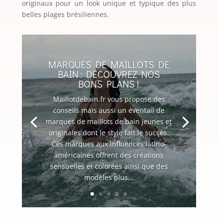
originaux pour un look unique et typique des plus
belles plages brésiliennes.
MARQUES DE MAILLOTS DE
BAIN : DÉCOUVREZ NOS
BONS PLANS !
Maillotdebain.fr vous propose des
conseils mais aussi un éventail de
marques de maillots de bain jeunes et
originales dont le style fait le succès.
Ces marques aux influences latino-
américaines offrent des créations
sensuelles et colorées ainsi que des
modèles plus...