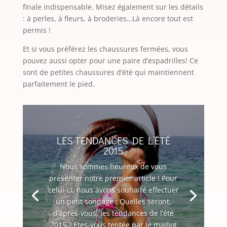
finale indispensable. Misez également sur les détails
: à perles, à fleurs, à broderies…Là encore tout est
permis !
Et si vous préférez les chaussures fermées, vous
pouvez aussi opter pour une paire d’espadrilles! Ce
sont de petites chaussures d’été qui maintiennent
parfaitement le pied.
LES TENDANCES DE L’ÉTÉ
2015
Nous sommes heureux de vous
présenter notre premier article ! Pour
celui-ci, nous avons souhaité effectuer
un petit sondage : Quelles seront,
d’après-vous, les tendances de l’été
2015 ? Etes-vous tentée par le maillot