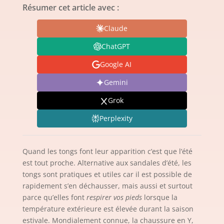
Résumer cet article avec :
Claude
ChatGPT
Google AI
Gemini
Grok
Perplexity
Quand les tongs font leur apparition c’est que l’été
est tout proche. Alternative aux sandales d’été, les
tongs sont pratiques et utiles car il est possible de
rapidement s’en déchausser, mais aussi et surtout
parce qu’elles font
respirer vos pieds
lorsque la
température extérieure est élevée durant la saison
estivale. Mondialement connue, la chaussure en Y,